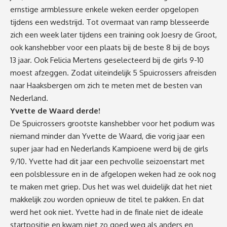
ernstige armblessure enkele weken eerder opgelopen
tijdens een wedstrijd. Tot overmaat van ramp blesseerde
zich een week later tijdens een training ook Joesry de Groot,
ook kanshebber voor een plaats bij de beste 8 bij de boys
13 jaar. Ook Felicia Mertens geselecteerd bij de girls 9-10
moest afzeggen. Zodat uiteindelijk 5 Spuicrossers afreisden
naar Haaksbergen om zich te meten met de besten van
Nederland.
Yvette de Waard derde!
De Spuicrossers grootste kanshebber voor het podium was
niemand minder dan Yvette de Waard, die vorig jaar een
super jaar had en Nederlands Kampioene werd bij de girls
9/10. Yvette had dit jaar een pechvolle seizoenstart met
een polsblessure en in de afgelopen weken had ze ook nog
te maken met griep. Dus het was wel duidelijk dat het niet
makkelijk zou worden opnieuw de titel te pakken. En dat
werd het ook niet. Yvette had in de finale niet de ideale
startpositie en kwam niet zo goed weg als anders en