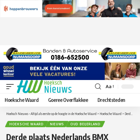
Aa
Lettergrootte
aanpassen
Hoeksche Waard
Goeree Overflakkee
Drechtsteden
Hoeksch Nieuws – Altijd als eerste op de hoogte in de Hoeksche Waard
>
Hoeksche Waard
>
Derde plaats Nederlands BMX kampioenschap voor Spuicrosser Yvette de Waard
HOEKSCHE WAARD
NIEUWS
OUD BEIJERLAND
Derde plaats Nederlands BMX