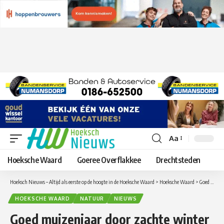
Aa
Lettergrootte
aanpassen
Hoeksche Waard
Goeree Overflakkee
Drechtsteden
Hoeksch Nieuws – Altijd als eerste op de hoogte in de Hoeksche Waard
>
Hoeksche Waard
>
Goed muizenjaar door zachte winter
HOEKSCHE WAARD
NATUUR
NIEUWS
Goed muizenjaar door zachte winter