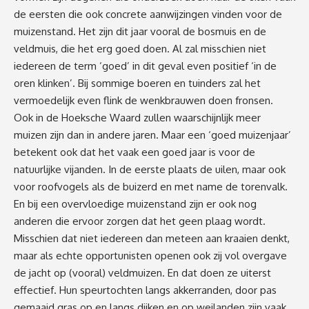
de eersten die ook concrete aanwijzingen vinden voor de
muizenstand. Het zijn dit jaar vooral de bosmuis en de
veldmuis, die het erg goed doen. Al zal misschien niet
iedereen de term ‘goed’ in dit geval even positief ‘in de
oren klinken’. Bij sommige boeren en tuinders zal het
vermoedelijk even flink de wenkbrauwen doen fronsen.
Ook in de Hoeksche Waard zullen waarschijnlijk meer
muizen zijn dan in andere jaren. Maar een ‘goed muizenjaar’
betekent ook dat het vaak een goed jaar is voor de
natuurlijke vijanden. In de eerste plaats de uilen, maar ook
voor roofvogels als de buizerd en met name de torenvalk.
En bij een overvloedige muizenstand zijn er ook nog
anderen die ervoor zorgen dat het geen plaag wordt.
Misschien dat niet iedereen dan meteen aan kraaien denkt,
maar als echte opportunisten openen ook zij vol overgave
de jacht op (vooral) veldmuizen. En dat doen ze uiterst
effectief. Hun speurtochten langs akkerranden, door pas
gemaaid gras op en langs dijken en op weilanden zijn vaak