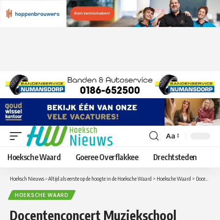
Aa
Lettergrootte
aanpassen
Hoeksche Waard
Goeree Overflakkee
Drechtsteden
Hoeksch Nieuws – Altijd als eerste op de hoogte in de Hoeksche Waard
>
Hoeksche Waard
>
Docentenconcert Muziekschool Hoeksche Waard
HOEKSCHE WAARD
Docentenconcert Muziekschool