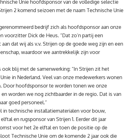
chnische Unie hoofdsponsor van de volledige selectie
als Strijen 2 komend seizoen met de naam Technische Unie
n gerenommeerd bedrijf zich als hoofdsponsor aan onze
en voorzitter Dick de Heus. “Dat zo’n partij een
an dat wij als v.v. Strijen op de goede weg zijn en een
enschap, waardoor we aantrekkelijk zijn voor
ook blij met de samenwerking: “In Strijen zit het
e Unie in Nederland. Veel van onze medewerkers wonen
ijen. Door hoofdsponsor te worden tonen we onze
 en worden we nog zichtbaarder in de regio. Dat is van
naar goed personeel.”
in technische installatiematerialen voor bouw,
elftal en rugsponsor van Strijen 1. Eerder dit jaar
omst voor het 2e elftal en toen de positie op de
 besloot Technische Unie om de komende 2 jaar ook die