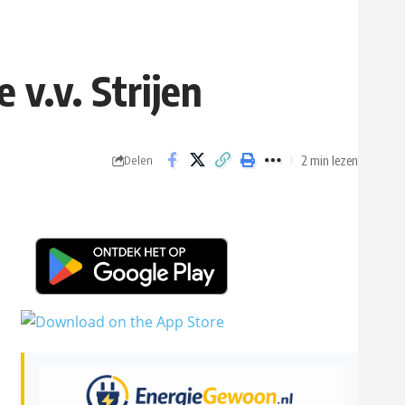
v.v. Strijen
2 min lezen
Delen