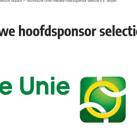
eksche Waard
>
Technische Unie nieuwe hoofdsponsor selectie v.v. Strijen
e hoofdsponsor selectie 