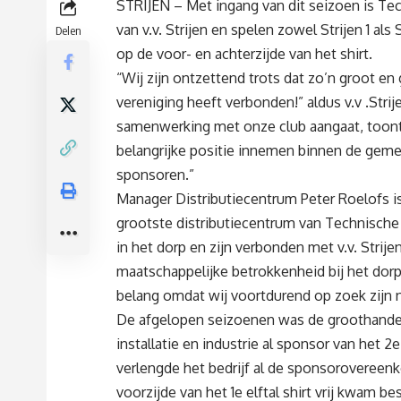
STRIJEN – Met ingang van dit seizoen is Te
van v.v. Strijen en spelen zowel Strijen 1 
Delen
op de voor- en achterzijde van het shirt.
“Wij zijn ontzettend trots dat zo’n groot e
vereniging heeft verbonden!” aldus v.v .Strij
samenwerking met onze club aangaat, toont a
belangrijke positie innemen binnen de geme
sponsoren.”
Manager Distributiecentrum Peter Roelofs is 
grootste distributiecentrum van Technisch
in het dorp en zijn verbonden met v.v. Str
maatschappelijke betrokkenheid bij het dorp
belang omdat wij voortdurend op zoek zijn 
De afgelopen seizoenen was de groothandel 
installatie en industrie al sponsor van het 2e 
verlengde het bedrijf al de sponsorovereenk
voorzijde van het 1e elftal shirt vrij kwam