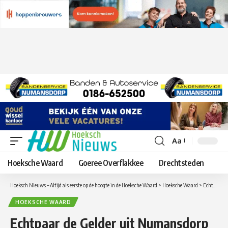
Aa
Lettergrootte
aanpassen
Hoeksche Waard
Goeree Overflakkee
Drechtsteden
Hoeksch Nieuws – Altijd als eerste op de hoogte in de Hoeksche Waard
>
Hoeksche Waard
>
Echtpaar de Gelder uit Numansdorp viert 65e huwelijksdag
HOEKSCHE WAARD
Echtpaar de Gelder uit Numansdorp