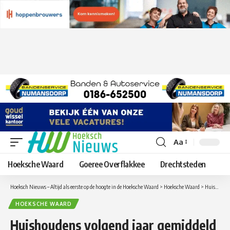
Aa
Lettergrootte
aanpassen
Hoeksche Waard
Goeree Overflakkee
Drechtsteden
Hoeksch Nieuws – Altijd als eerste op de hoogte in de Hoeksche Waard
>
Hoeksche Waard
>
Huishoudens volgend jaar gemiddeld 300 euro duurder uit door de BTW verhoging van 6 naar 9 procent
HOEKSCHE WAARD
Huishoudens volgend jaar gemiddeld