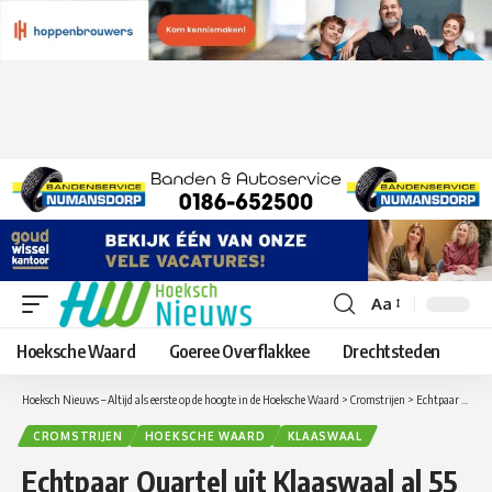
Aa
Lettergrootte
aanpassen
Hoeksche Waard
Goeree Overflakkee
Drechtsteden
Hoeksch Nieuws – Altijd als eerste op de hoogte in de Hoeksche Waard
>
Cromstrijen
>
Echtpaar Quartel uit Klaaswaal al 55 jaar een paar
CROMSTRIJEN
HOEKSCHE WAARD
KLAASWAAL
Echtpaar Quartel uit Klaaswaal al 55