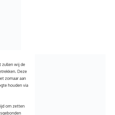
t zullen wij de
betrekken. Deze
iet zomaar aan
oogte houden via
ijd om zetten
ensgebonden