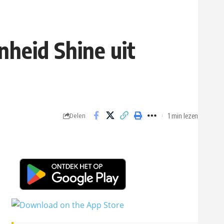
nheid Shine uit
1 min lezen
Delen