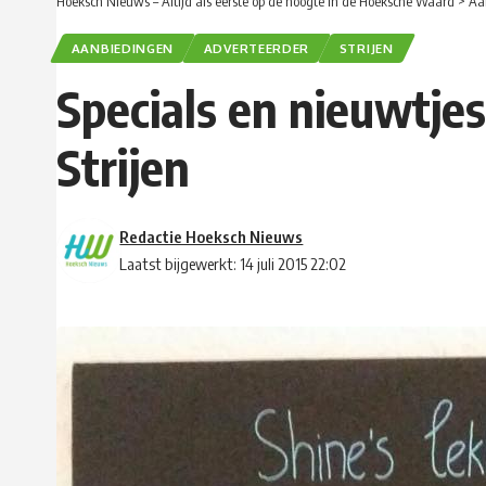
Hoeksch Nieuws – Altijd als eerste op de hoogte in de Hoeksche Waard
>
Aa
AANBIEDINGEN
ADVERTEERDER
STRIJEN
Specials en nieuwtjes
Strijen
Redactie Hoeksch Nieuws
Laatst bijgewerkt: 14 juli 2015 22:02