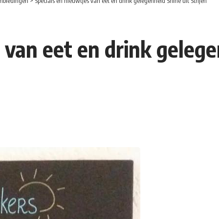
nbiedingen
>
Specials en nieuwtjes van eet en drink gelegenheid Shine uit Strijen
 van eet en drink gelege