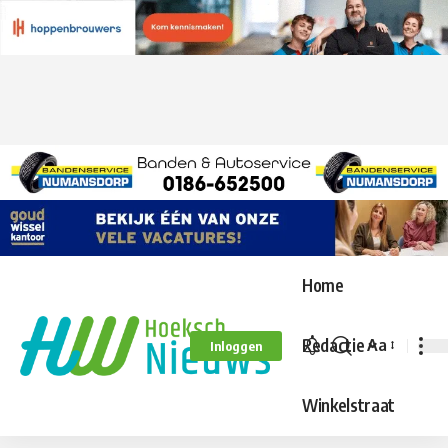
Home
Redactie
Aa
Inloggen
Lettergroo
aanpassen
Winkelstraat