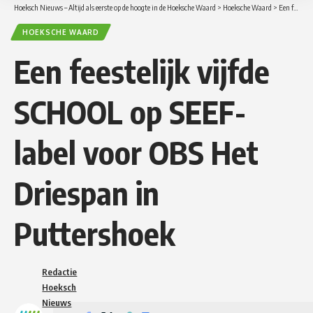
Hoeksch Nieuws – Altijd als eerste op de hoogte in de Hoeksche Waard
>
Hoeksche Waard
>
Een feestelijk vijfde SCHOOL op SEEF-label voor OBS Het Driespan in Puttershoek
HOEKSCHE WAARD
Een feestelijk vijfde
SCHOOL op SEEF-
label voor OBS Het
Driespan in
Puttershoek
Redactie
Hoeksch
Nieuws