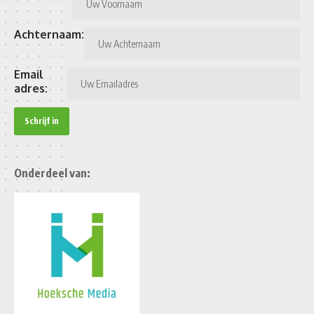
Achternaam:
Email
adres:
Onderdeel van: