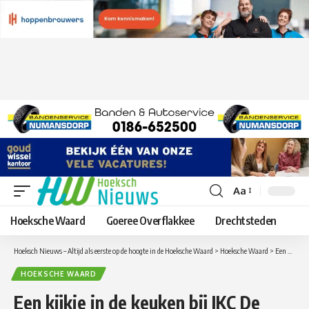
Aa
Lettergrootte
aanpassen
Hoeksche Waard
Goeree Overflakkee
Drechtsteden
Hoeksch Nieuws – Altijd als eerste op de hoogte in de Hoeksche Waard
>
Hoeksche Waard
>
Een kijkje in de keuken bij IKC De Gouwaert
HOEKSCHE WAARD
Een kijkje in de keuken bij IKC De