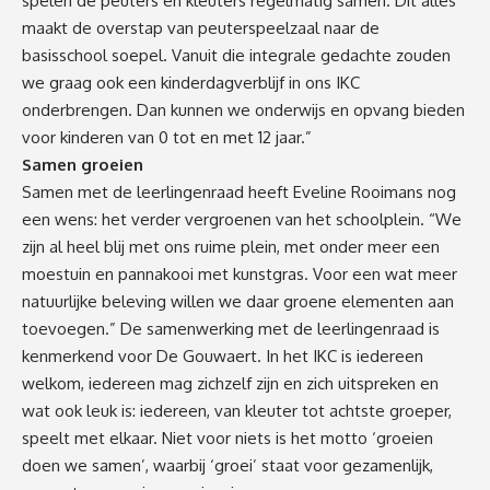
spelen de peuters en kleuters regelmatig samen. Dit alles
maakt de overstap van peuterspeelzaal naar de
basisschool soepel. Vanuit die integrale gedachte zouden
we graag ook een kinderdagverblijf in ons IKC
onderbrengen. Dan kunnen we onderwijs en opvang bieden
voor kinderen van 0 tot en met 12 jaar.”
Samen groeien
Samen met de leerlingenraad heeft Eveline Rooimans nog
een wens: het verder vergroenen van het schoolplein. “We
zijn al heel blij met ons ruime plein, met onder meer een
moestuin en pannakooi met kunstgras. Voor een wat meer
natuurlijke beleving willen we daar groene elementen aan
toevoegen.” De samenwerking met de leerlingenraad is
kenmerkend voor De Gouwaert. In het IKC is iedereen
welkom, iedereen mag zichzelf zijn en zich uitspreken en
wat ook leuk is: iedereen, van kleuter tot achtste groeper,
speelt met elkaar. Niet voor niets is het motto ‘groeien
doen we samen’, waarbij ‘groei’ staat voor gezamenlijk,