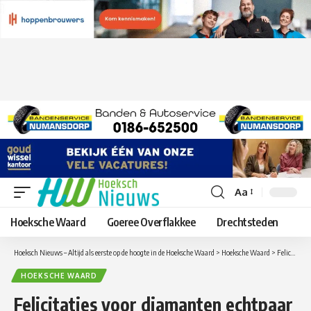
Aa
Lettergrootte
aanpassen
Hoeksche Waard
Goeree Overflakkee
Drechtsteden
Hoeksch Nieuws – Altijd als eerste op de hoogte in de Hoeksche Waard
>
Hoeksche Waard
>
Felicitaties voor diamanten echtpaar Risse-Buitendijk uit Strijen
HOEKSCHE WAARD
Felicitaties voor diamanten echtpaar