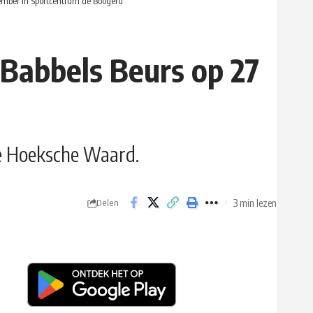
ptember in Sportcentrum de Boogerd
e Babbels Beurs op 27
de Hoeksche Waard.
3 min lezen
Delen