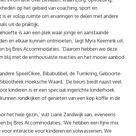
jkheden op het gebied van coaching, sport en
 is er volop ruimte om ervaringen te delen met andere
ls uit de praktijk.
ehoefte is aan een plek waar jonge en aanstaande
den en elkaar kunnen ontmoeten,’ legt Myra Keemink uit,
en bij Bres Accommodaties. ‘Daarom hebben we deze
rm blij met de enthousiaste reacties en het mooie aanbod
ndere SpeelOkee, Bibabubbel, de Turnkring, Geboorte-
Bibliotheek Hoeksche Waard. De beurs biedt naast veel
oor kinderen is er een speciaal ingerichte kinderhoek
g kunnen rondkijken of genieten van een kop koffie in de
r het hele gezin,’ vult Liane Zandwijk aan, eveneens
en bij Bres Accommodaties. ‘We hebben een fijne mix
e voor interactie voor kinderen en volwassenen. We