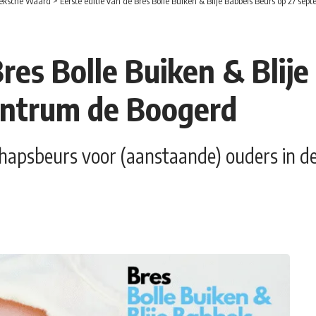
eksche Waard
>
Eerste editie van de Bres Bolle Buiken & Blije Babbels Beurs op 27 se
Bres Bolle Buiken & Blij
entrum de Boogerd
chapsbeurs voor (aanstaande) ouders in 