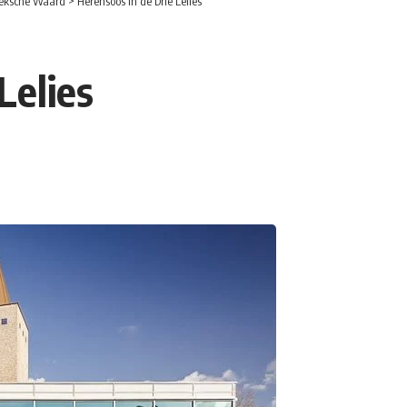
eksche Waard
>
Herensoos in de Drie Lelies
Lelies