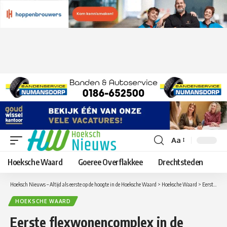
Aa
Lettergrootte
aanpassen
Hoeksche Waard
Goeree Overflakkee
Drechtsteden
Hoeksch Nieuws – Altijd als eerste op de hoogte in de Hoeksche Waard
>
Hoeksche Waard
>
Eerste flexwonencomplex in de Hoeksche Waard in het voormalige gemeentehuis van Numansdorp met ruimte voor ontmoeting
HOEKSCHE WAARD
Eerste flexwonencomplex in de