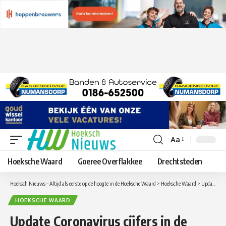
Aa
Lettergrootte
aanpassen
Hoeksche Waard
Goeree Overflakkee
Drechtsteden
Hoeksch Nieuws – Altijd als eerste op de hoogte in de Hoeksche Waard
>
Hoeksche Waard
>
Update Coronavirus cijfers in de Hoeksche Waard van woensdag 6 oktober
HOEKSCHE WAARD
Update Coronavirus cijfers in de