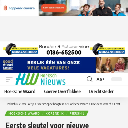
Aa
Lettergrootte
aanpassen
Hoeksche Waard
Goeree Overflakkee
Drechtsteden
Hoeksch Nieuws – Altijd als eerste op de hoogte in de Hoeksche Waard
>
Hoeksche Waard
>
Eerste sleutel voor nieuwe seniorenwoningen Piershil
HOEKSCHE WAARD
KORENDIJK
PIERSHIL
Eerste sleutel voor nieuwe