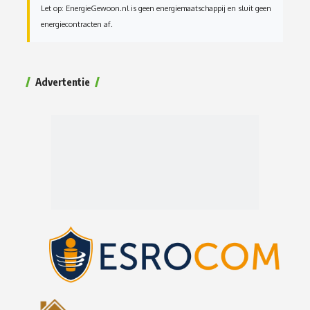
Let op: EnergieGewoon.nl is geen energiemaatschappij en sluit geen
energiecontracten af.
Advertentie