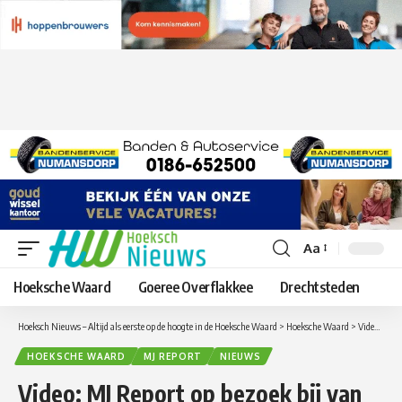
Aa
Lettergrootte
aanpassen
Hoeksche Waard
Goeree Overflakkee
Drechtsteden
Hoeksch Nieuws – Altijd als eerste op de hoogte in de Hoeksche Waard
>
Hoeksche Waard
>
Video: MJ Report op bezoek bij van Van Kooten Tuin en Buitenleven in Numansdorp
HOEKSCHE WAARD
MJ REPORT
NIEUWS
Video: MJ Report op bezoek bij van