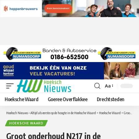
Aa
Lettergrootte
aanpassen
Hoeksche Waard
Goeree Overflakkee
Drechtsteden
Hoeksch Nieuws – Altijd als eerste op de hoogte in de Hoeksche Waard
>
Hoeksche Waard
>
Groot onderhoud N217 in de Hoeksche Waard van start met diverse omleidingen en afsluitingen
HOEKSCHE WAARD
Groot onderhoud N217 in de