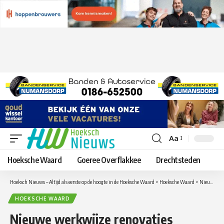
Aa
Lettergrootte
aanpassen
Hoeksche Waard
Goeree Overflakkee
Drechtsteden
Hoeksch Nieuws – Altijd als eerste op de hoogte in de Hoeksche Waard
>
Hoeksche Waard
>
Nieuwe werkwijze renovaties sportvelden in Binnenmaas
HOEKSCHE WAARD
Nieuwe werkwijze renovaties