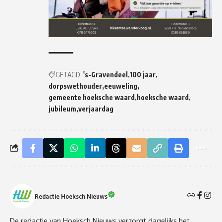
GETAGD:
's-Gravendeel
100 jaar
dorpswethouder
eeuweling
gemeente hoeksche waard
hoeksche waard
jubileum
verjaardag
Redactie Hoeksch Nieuws
De redactie van Hoeksch Nieuws verzorgt dagelijks het