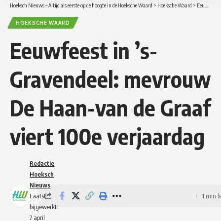
Hoeksch Nieuws – Altijd als eerste op de hoogte in de Hoeksche Waard
>
Hoeksche Waard
>
Eeuwfeest in ’s-Gravendeel: mevrouw De Haan-van de Graaf viert 100e verjaardag
HOEKSCHE WAARD
Eeuwfeest in ’s-
Gravendeel: mevrouw
De Haan-van de Graaf
viert 100e verjaardag
Redactie
Hoeksch
Nieuws
Laatst
1 min l
bijgewerkt:
7 april