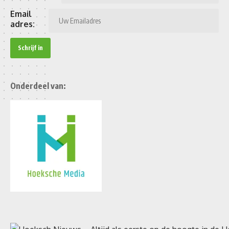
Email
adres:
Onderdeel van: