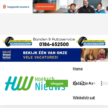
Home
Redactie
Aa
Inloggen
Lettergroo
aanpassen
Winkelstraat