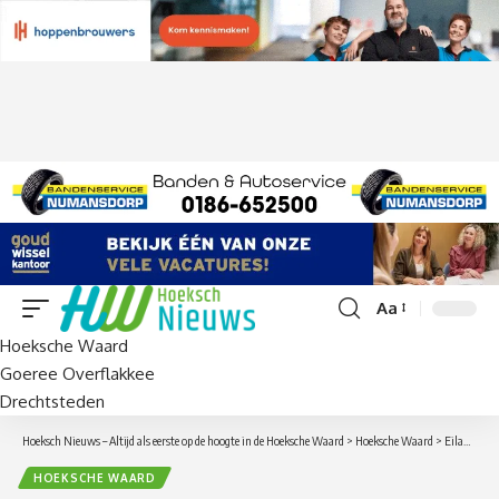
Aa
Lettergrootte
Hoeksche Waard
aanpassen
Goeree Overflakkee
Drechtsteden
Hoeksch Nieuws – Altijd als eerste op de hoogte in de Hoeksche Waard
>
Hoeksche Waard
>
Eilandfestival weer Terug op Tiengemeten met exclusief concert van Ruben Hein
HOEKSCHE WAARD