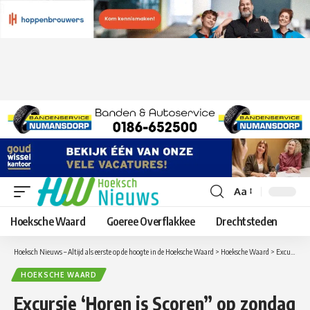
Aa
Lettergrootte
aanpassen
Hoeksche Waard
Goeree Overflakkee
Drechtsteden
Hoeksch Nieuws – Altijd als eerste op de hoogte in de Hoeksche Waard
>
Hoeksche Waard
>
Excursie ‘Horen is Scoren” op zondag 14 juni
HOEKSCHE WAARD
Excursie ‘Horen is Scoren” op zondag