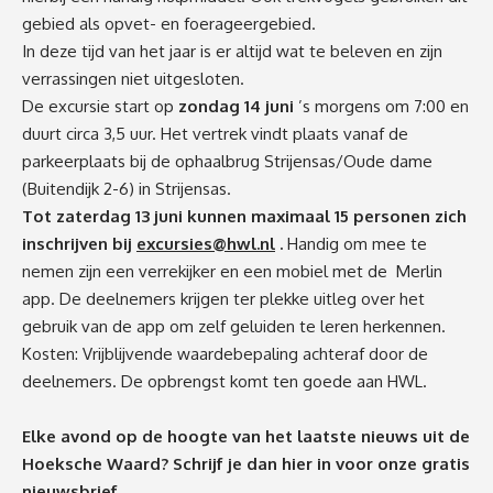
gebied als opvet- en foerageergebied.
In deze tijd van het jaar is er altijd wat te beleven en zijn
verrassingen niet uitgesloten.
De excursie start
op
zondag 14 juni
’s morgens
om 7:00
en
duurt circa 3,5 uur. Het vertrek vindt plaats vanaf de
parkeerplaats bij de ophaalbrug Strijensas/Oude dame
(Buitendijk 2-6) in Strijensas.
Tot
zaterdag 13 juni
kunnen maximaal 15 personen zich
inschrijven bij
excursies@hwl.nl
.
Handig om mee te
nemen zijn een verrekijker en een mobiel met de Merlin
app. De deelnemers krijgen ter plekke uitleg over het
gebruik van de app om zelf geluiden te leren herkennen.
Kosten: Vrijblijvende waardebepaling achteraf door de
deelnemers. De opbrengst komt ten goede aan HWL.
Elke avond op de hoogte van het laatste nieuws uit de
Hoeksche Waard? Schrijf je dan
hier
in voor onze gratis
nieuwsbrief.