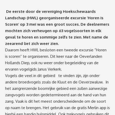
De eerste door de vereniging Hoekschewaards
Landschap (HWL) georganiseerde excursie ‘Horen is
Scoren’ op 3 mei was een groot succes. De deelnemers
mochten zich verheugen op 63 vogelsoorten in elk
geval te horen en sommige zelfs te zien. Met name de
zeearend liet zich weer zien.
Daarom heeft HWL besloten een tweede excursie “Horen
is scoren” te organiseren. Dit keer naar de Oeverlanden
Hollands Diep, ook nu weer onder begeleiding van de
ervaren vogelgids Janus Verkerk.
Vogels die veel in dit gebied te vinden zijn, zijn onder
andere broedvogels zoals de Kluut en de Oeverzwaluw. In
het aangrenzende boomrijke gebied een zullen aanwezige
zangvogels worden gedetermineerd aan de hand van hun
zang. Vaak is dit het meest onderscheidende om de soort
op naam te brengen. Het gebruik van de gratis Merlin app is
hierbij een handig hulpmiddel. Ook trekvogels gebruiken dit