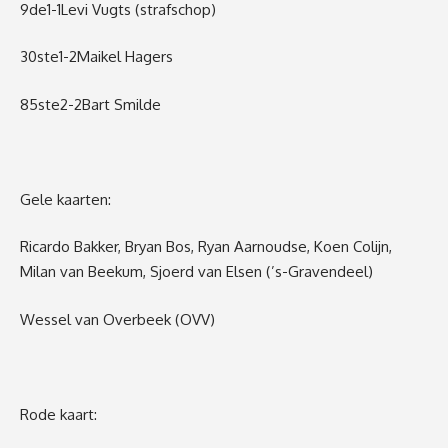
9
de
1-1
Levi Vugts
(strafschop)
30
ste
1-2
Maikel Hagers
85
ste
2-2
Bart Smilde
Gele kaarten:
Ricardo Bakker, Bryan Bos, Ryan Aarnoudse, Koen Colijn,
Milan van Beekum, Sjoerd van Elsen (
’
s-G
ravendeel)
Wessel van Overbeek (OVV)
Rode kaart: