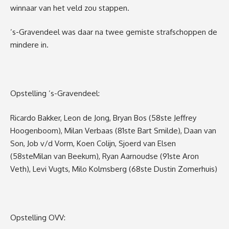
winnaar van het veld zou stappen.
’s-Gravendeel
was daar na twee gemiste strafschoppen de
mindere in.
Opstelling ’s-Gravendeel:
Ricardo Bakker, Leon de Jong, Bryan Bos (
58
ste
Jeffrey
Hoogenboom), Milan Verbaas (
81
ste
Bart Smilde), Daan van
Son, Job v/d Vorm, Koen Colijn, Sjoerd van Elsen
(
58
ste
Milan van Beekum), Ryan Aarnoudse (
91
ste
Aron
Veth), Levi Vugts
, Milo Kolmsberg (68
ste
Dustin Zomerhuis)
Opstel
ling OVV: