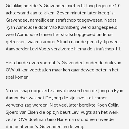
Gelukkig hoefde ’s-Gravendeel niet
echt lang tegen de 1-0
achterstand
aan te kijken. Zeven minuten later kreeg ’s-
Gravendeel namelijk een strafschop toegewezen.
Nadat
Ryan Aarnoudse door Milo Kolmsberg werd aangespeeld
werd Aarnoudse
binnen het strafschopgebied onderuit
getrokken, waarna arbiter
Straub naar de penaltystip wees.
Aanvoerder Levi Vugts verz
ilverde hierna de strafschop
, 1-1
.
Het duurde even voordat ’s-Gravendeel onder de druk van
OVV
uit kon voetballen
maar
kon gaandeweg beter in het
spel komen.
Na een knap opgezette aanval tussen Leon de Jong en Ryan
Aarnoudse, was het
D
e Jong die zijn inzet tot corner
verwerkt zag worden. Niet veel later
bereikte Koen Colijn,
Sjoerd van Elsen die op zijn beurt Levi Vugts aan het werk
zette.
OVV doelman Gino Harreman stond een tweede
doelpunt voor ’s-Gravendeel in d
e
weg.