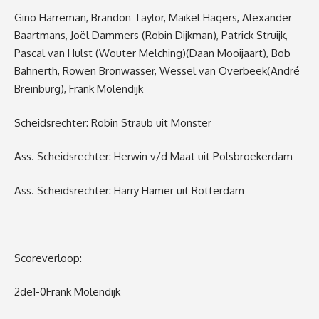
Gino Harreman, Brandon Taylor, Maikel Hagers, Alexander
Baartmans,
Joël Dammers
(Robin Dijkman)
, Patri
ck Struijk,
Pascal van Hulst
(Wouter Melching)(
Daan Mooijaart)
, Bob
Bahnerth, Rowen Bronwasser, Wessel van Overbeek
(André
Breinburg)
, Frank Molendijk
Scheidsrechter
:
Robin Straub uit Monster
Ass. Scheidsrech
t
er
:
Herwin v/d Maat uit Polsbroekerdam
Ass. Scheidsrechter
:
Harry Hamer uit Rotterdam
Scoreverloop:
2
de
1-0
Frank Molendijk