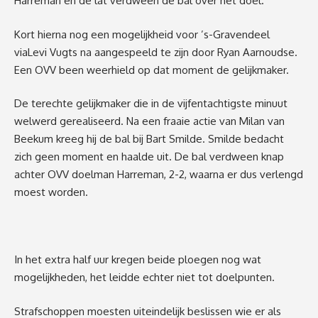
Harreman en de lat verdween de bal over het doel.
Kort hierna nog een mogelijkheid voor ’s-Gravendeel
v
ia
Levi Vugts na
aangespeeld te zijn door Ryan Aarnoudse.
Een OVV been
weerhield op dat moment de gelijkmaker.
De
terechte gelijkmaker die in de vijfen
tachtigste minuut
wel
werd gerealiseerd. Na een fraaie actie van Milan van
Beekum
kreeg hij de bal bij Bart Smilde. Smilde bedacht
zich geen moment en haalde uit. De bal verdween knap
achter OVV doelman Harreman, 2-2
, waarna er dus verlengd
moest worden.
In het extra half uur kregen beide ploegen nog wat
mogelijkheden
, het leidde
echter
niet tot doelpunten.
Strafschoppen moesten uiteindelijk
beslissen wie er als