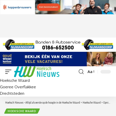
Aa
Lettergrootte
Hoeksche Waard
aanpassen
Goeree Overflakkee
Drechtsteden
Hoeksch Nieuws – Altijd als eerste op de hoogte in de Hoeksche Waard
>
Hoeksche Waard
>
Opnieuw geen promotie: strafschoppen bezorgen ’s-Gravendeel wederom bittere teleurstelling
HOEKSCHE WAARD