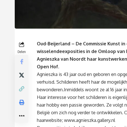
Oud-Beijerland –
De Commissie Kunst in 
wisselende
exposities in de Omloop va
Delen
Agnieszka
van Noordt
haar kunstwerke
Open Hof.
Agnieszka is 43 jaar oud en gebor
en en opg
verhuisd. Schilderen heeft
haar
de mogelijkh
bewonderen
.
Inmiddels woont ze al 16 jaar i
Haar
interesse voor het schilderen is eigenli
haar
hobby een passie geworden.
Ze
volg
t
n
België om
zich nog
verder te ontwikkelen.
O
haar
website;
www.
agnieszka.gallery
.nl