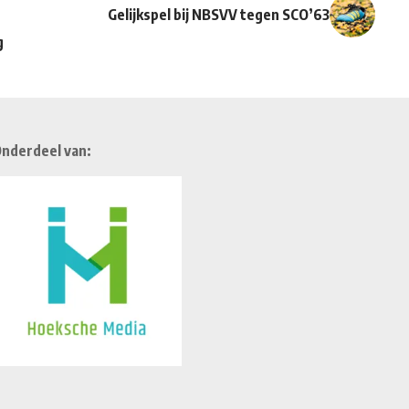
Gelijkspel bij NBSVV tegen SCO’63
g
nderdeel van: