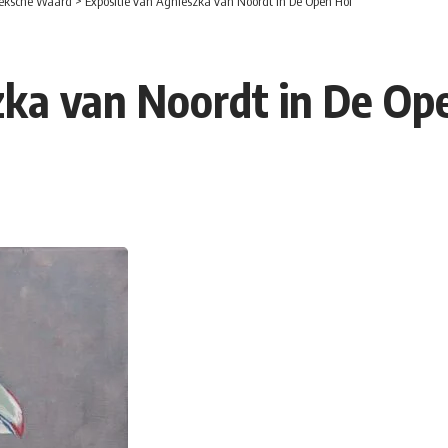
eksche Waard
>
Expositie van Agnieszka van Noordt in De Open Hof
zka van Noordt in De Op