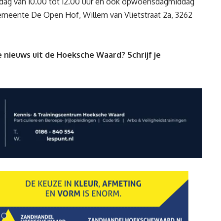
jdag
van
10.0
0
tot 12.0
0 uur
en ook op
w
oensdag
middag
Gemeente
D
e Open Hof, Willem van Vliet
str
aat 2a, 3262
 nieuws uit de Hoeksche Waard? Schrijf je