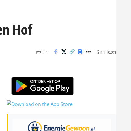
en Hof
2 min lezen
Delen