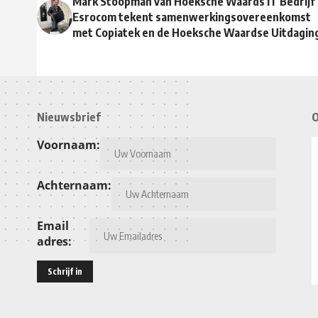
Mark Stoopman van Hoeksche Waards IT Bedrijf
Esrocom tekent samenwerkingsovereenkomst
met Copiatek en de Hoeksche Waardse Uitdagin
Nieuwsbrief
O
Voornaam:
Achternaam:
Email
adres: