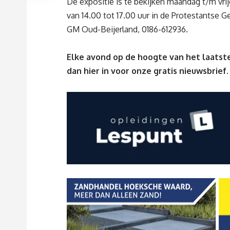
De expositie is te bekijken
maandag t/m vri
van
14.0
0
tot 17.0
0 uur
in
de Protestantse 
GM Oud-Beijerland, 0186-612936
.
Elke avond op de hoogte van het laatste
dan
hier
in voor onze gratis nieuwsbrief.