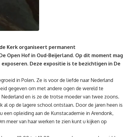
de Kerk organiseert p
e
rmanent
n De Open
Hof in Oud-Beijerland.
Op dit moment mag
n exposeren
.
Deze expositie is te bezichtigen
in
De
e
groeid in Polen
.
Ze is
voor de liefde naar Nederland
eid gegeven om met andere ogen de wereld te
n Nederland en is ze de trotse
moeder
van tw
ee zoons.
jk al op de lagere school ontstaan. Door de jaren heen is
u een opleiding
aan
de Kunstacademie in Arendonk,
m meer van
haar
werken
te zien
kunt u kijken op