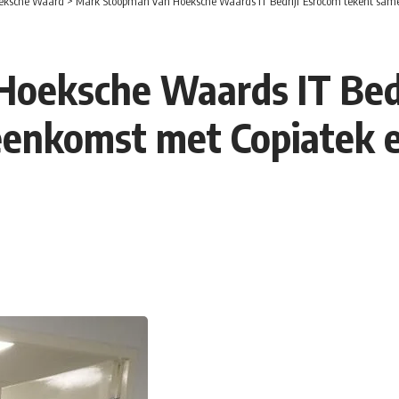
eksche Waard
>
Mark Stoopman van Hoeksche Waards IT Bedrijf Esrocom tekent sa
oeksche Waards IT Bedr
enkomst met Copiatek e