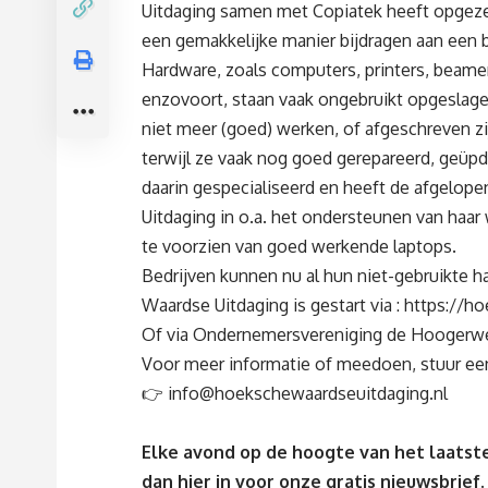
Uitdaging samen met Copiatek heeft opgeze
een gemakkelijke manier bijdragen aan een b
Hardware, zoals computers, printers, beamer
enzovoort, staan vaak ongebruikt opgeslage
niet meer (goed) werken, of afgeschreven zij
terwijl ze vaak nog goed gerepareerd, geüp
daarin gespecialiseerd en heeft de afgelop
Uitdaging in o.a. het ondersteunen van haar
te voorzien van goed werkende laptops.
Bedrijven kunnen nu al hun niet-gebruikte 
Waardse Uitdaging is gestart via :
https://ho
Of via Ondernemersvereniging de Hoogerwer
Voor meer informatie of meedoen, stuur een
👉
info@hoekschewaardseuitdaging.nl
Elke avond op de hoogte van het laatste
dan
hier
in voor onze gratis nieuwsbrief.