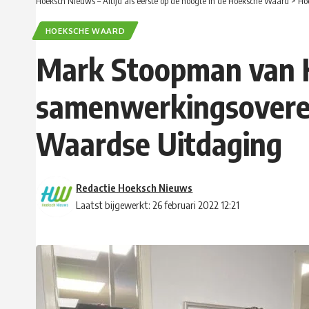
Hoeksch Nieuws – Altijd als eerste op de hoogte in de Hoeksche Waard
>
Ho
HOEKSCHE WAARD
Mark Stoopman van H
samenwerkingsovere
Waardse Uitdaging
Redactie Hoeksch Nieuws
Laatst bijgewerkt: 26 februari 2022 12:21