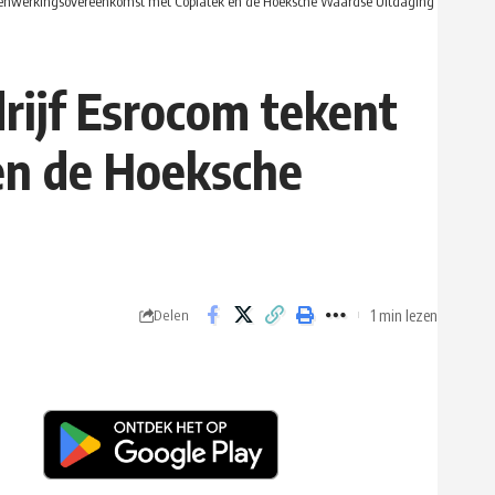
menwerkingsovereenkomst met Copiatek en de Hoeksche Waardse Uitdaging
ijf Esrocom tekent
n de Hoeksche
1 min lezen
Delen