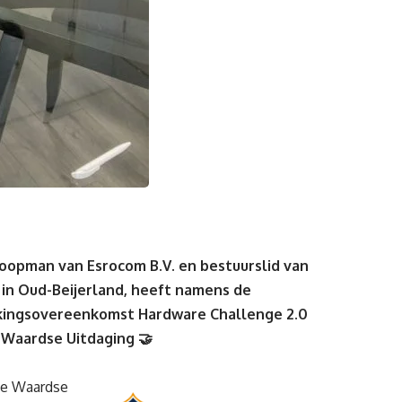
opman van Esrocom B.V. en bestuurslid van
n Oud-Beijerland, heeft namens de
ingsovereenkomst Hardware Challenge 2.0
Waardse Uitdaging 🤝
he Waardse