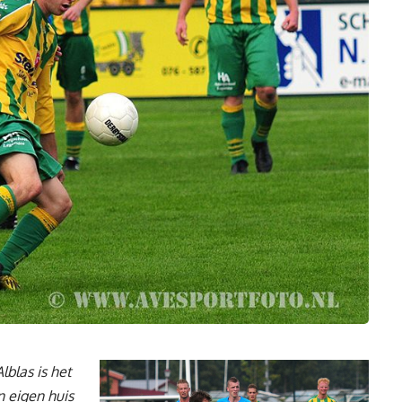
lblas is het
n eigen huis