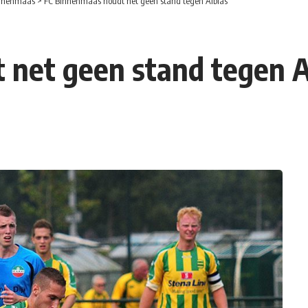
nnenmaas
>
FC Binnenmaas houdt net geen stand tegen Alblas
 net geen stand tegen A