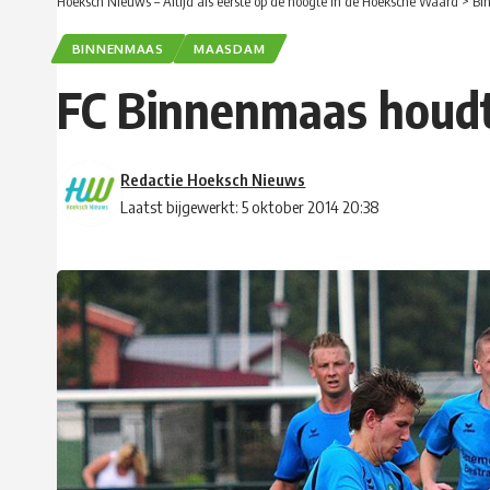
Hoeksch Nieuws – Altijd als eerste op de hoogte in de Hoeksche Waard
>
Bi
BINNENMAAS
MAASDAM
FC Binnenmaas houdt
Redactie Hoeksch Nieuws
Laatst bijgewerkt: 5 oktober 2014 20:38