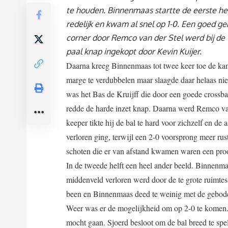
te houden. Binnenmaas startte de eerste he
redelijk en kwam al snel op 1-0. Een goed 
corner door Remco van der Stel werd bij de
paal knap ingekopt door Kevin Kuijer.
Daarna kreeg Binnenmaas tot twee keer toe de ka
marge te verdubbelen maar slaagde daar helaas niet
was het Bas de Kruijff die door een goede crossb
redde de harde inzet knap. Daarna werd Remco van
keeper tikte hij de bal te hard voor zichzelf en 
verloren ging, terwijl een 2-0 voorsprong meer r
schoten die er van afstand kwamen waren een proo
In de tweede helft een heel ander beeld. Binnenma
middenveld verloren werd door de te grote ruimtes
been en Binnenmaas deed te weinig met de gebode
Weer was er de mogelijkheid om op 2-0 te komen. 
mocht gaan. Sjoerd besloot om de bal breed te sp