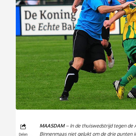
MAASDAM
– In de thuiswedstrijd tegen de A
Binnenmaas niet gelukt om de drie punten i
Delen