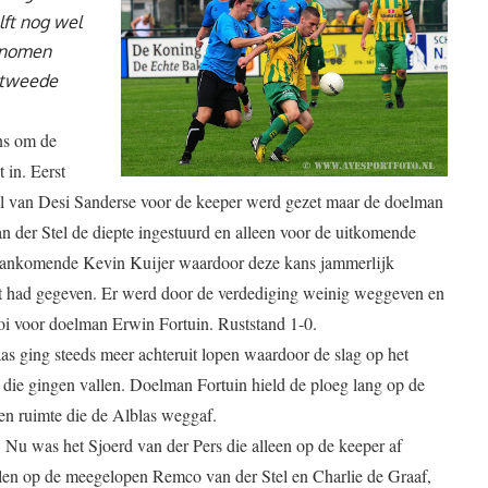
lft nog wel
genomen
 tweede
ns om de
 in. Eerst
al van Desi Sanderse voor de keeper werd gezet maar de doelman
 der Stel de diepte ingestuurd en alleen voor de uitkomende
de aankomende Kevin Kuijer waardoor deze kans jammerlijk
ust had gegeven. Er werd door de verdediging weinig weggeven en
i voor doelman Erwin Fortuin. Ruststand 1-0.
as ging steeds meer achteruit lopen waardoor de slag op het
 die gingen vallen. Doelman Fortuin hield de ploeg lang op de
n ruimte die de Alblas weggaf.
Nu was het Sjoerd van der Pers die alleen op de keeper af
elen op de meegelopen Remco van der Stel en Charlie de Graaf,