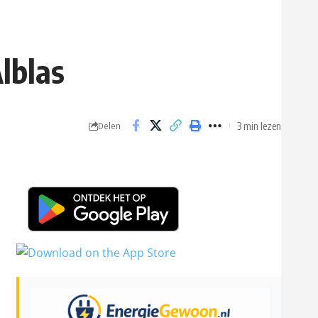
lblas
3 min lezen
Delen