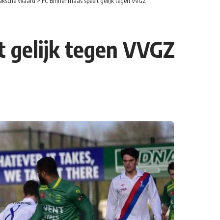
eksche Waard
>
FC Binnenmaas speelt gelijk tegen VVGZ
 gelijk tegen VVGZ