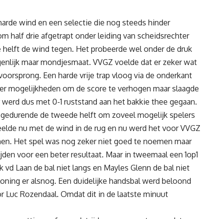
harde wind en een selectie die nog steeds hinder
m half drie afgetrapt onder leiding van scheidsrechter
 helft de wind tegen. Het probeerde wel onder de druk
igenlijk maar mondjesmaat. VVGZ voelde dat er zeker wat
oorsprong. Een harde vrije trap vloog via de onderkant
eer mogelijkheden om de score te verhogen maar slaagde
r werd dus met 0-1 ruststand aan het bakkie thee gegaan.
n gedurende de tweede helft om zoveel mogelijk spelers
elde nu met de wind in de rug en nu werd het voor VVGZ
men. Het spel was nog zeker niet goed te noemen maar
ijden voor een beter resultaat. Maar in tweemaal een 1op1
 vd Laan de bal niet langs en Mayles Glenn de bal niet
oning er alsnog. Een duidelijke handsbal werd beloond
r Luc Rozendaal. Omdat dit in de laatste minuut