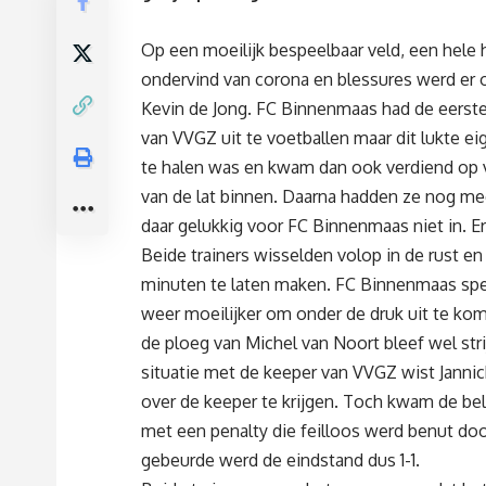
Op een moeilijk bespeelbaar veld, een hele 
ondervind van corona en blessures werd er o
Kevin de Jong. FC Binnenmaas had de eerste
van VVGZ uit te voetballen maar dit lukte e
te halen was en kwam dan ook verdiend op v
van de lat binnen. Daarna hadden ze nog m
daar gelukkig voor FC Binnenmaas niet in. E
Beide trainers wisselden volop in de rust e
minuten te laten maken. FC Binnenmaas spe
weer moeilijker om onder de druk uit te ko
de ploeg van Michel van Noort bleef wel str
situatie met de keeper van VVGZ wist Jannick
over de keeper te krijgen. Toch kwam de bel
met een penalty die feilloos werd benut doo
gebeurde werd de eindstand dus 1-1.