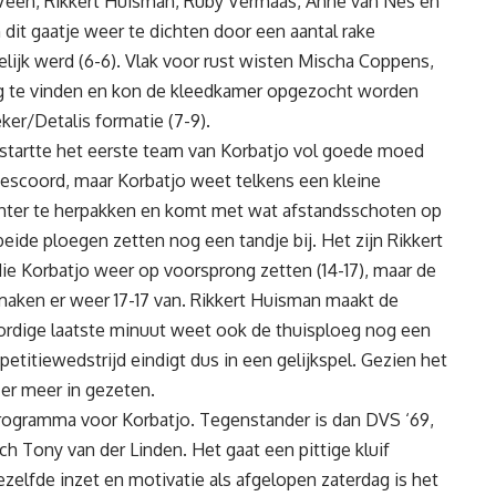
Veen, Rikkert Huisman, Ruby Vermaas, Anne van Nes en
dit gaatje weer te dichten door een aantal rake
lijk werd (6-6). Vlak voor rust wisten Mischa Coppens,
g te vinden en kon de kleedkamer opgezocht worden
er/Detalis formatie (7-9).
 startte het eerste team van Korbatjo vol goede moed
gescoord, maar Korbatjo weet telkens een kleine
hter te herpakken en komt met wat afstandsschoten op
 beide ploegen zetten nog een tandje bij. Het zijn Rikkert
 Korbatjo weer op voorsprong zetten (14-17), maar de
 maken er weer 17-17 van. Rikkert Huisman maakt de
lordige laatste minuut weet ook de thuisploeg nog een
petitiewedstrijd eindigt dus in een gelijkspel. Gezien het
 er meer in gezeten.
rogramma voor Korbatjo. Tegenstander is dan DVS ‘69,
ch Tony van der Linden. Het gaat een pittige kluif
zelfde inzet en motivatie als afgelopen zaterdag is het