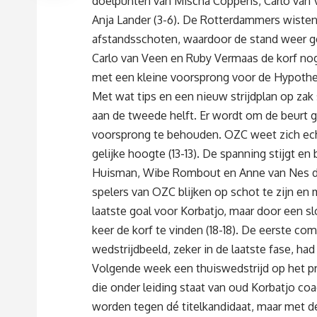
doelpunten van Mischa Coppens, Carlo van 
Anja Lander (3-6). De Rotterdammers wisten 
afstandsschoten, waardoor de stand weer ge
Carlo van Veen en Ruby Vermaas de korf no
met een kleine voorsprong voor de Hypothek
Met wat tips en een nieuw strijdplan op zak
aan de tweede helft. Er wordt om de beurt 
voorsprong te behouden. OZC weet zich ec
gelijke hoogte (13-13). De spanning stijgt en
Huisman, Wibe Rombout en Anne van Nes die
spelers van OZC blijken op schot te zijn en
laatste goal voor Korbatjo, maar door een s
keer de korf te vinden (18-18). De eerste com
wedstrijdbeeld, zeker in de laatste fase, had
Volgende week een thuiswedstrijd op het p
die onder leiding staat van oud Korbatjo coa
worden tegen dé titelkandidaat, maar met de