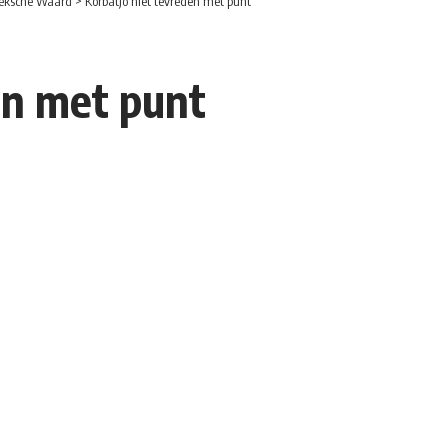
eksche Waard
>
Korbatjo niet tevreden met punt
en met punt