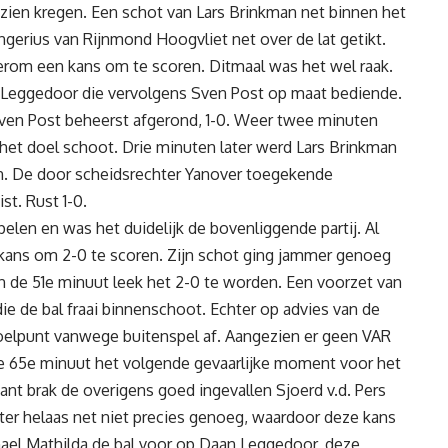
zien kregen. Een schot van Lars Brinkman net binnen het
gerius van Rijnmond Hoogvliet net over de lat getikt.
om een kans om te scoren. Ditmaal was het wel raak.
n Leggedoor die vervolgens Sven Post op maat bediende.
ven Post beheerst afgerond, 1-0. Weer twee minuten
het doel schoot. Drie minuten later werd Lars Brinkman
en. De door scheidsrechter Yanover toegekende
t. Rust 1-0.
elen en was het duidelijk de bovenliggende partij. Al
 kans om 2-0 te scoren. Zijn schot ging jammer genoeg
n de 51e minuut leek het 2-0 te worden. Een voorzet van
e de bal fraai binnenschoot. Echter op advies van de
doelpunt vanwege buitenspel af. Aangezien er geen VAR
de 65e minuut het volgende gevaarlijke moment voor het
ant brak de overigens goed ingevallen Sjoerd v.d. Pers
ter helaas net niet precies genoeg, waardoor deze kans
hael Mathilda de bal voor op Daan Leggedoor, deze