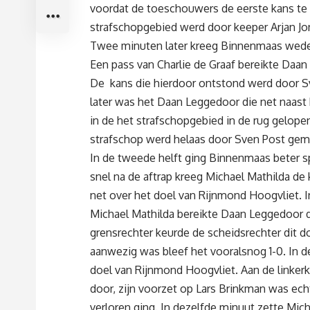
voordat de toeschouwers de eerste kans te 
strafschopgebied werd door keeper Arjan Jon
Twee minuten later kreeg Binnenmaas weder
Een pass van Charlie de Graaf bereikte Daa
De kans die hierdoor ontstond werd door S
later was het Daan Leggedoor die net naast 
in de het strafschopgebied in de rug gelop
strafschop werd helaas door Sven Post gemis
In de tweede helft ging Binnenmaas beter sp
snel na de aftrap kreeg Michael Mathilda de
net over het doel van Rijnmond Hoogvliet. I
Michael Mathilda bereikte Daan Leggedoor di
grensrechter keurde de scheidsrechter dit 
aanwezig was bleef het vooralsnog 1-0. In 
doel van Rijnmond Hoogvliet. Aan de linkerk
door, zijn voorzet op Lars Brinkman was ech
verloren ging. In dezelfde minuut zette Mic