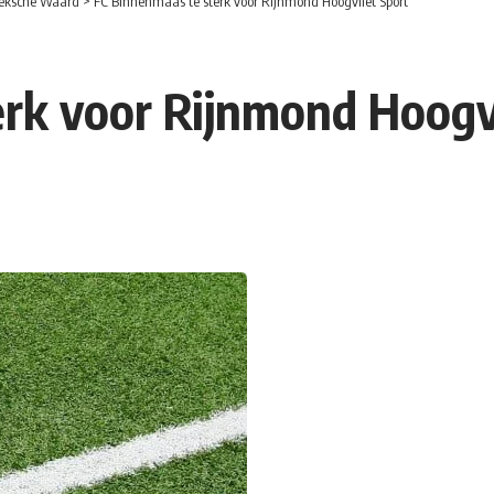
eksche Waard
>
FC Binnenmaas te sterk voor Rijnmond Hoogvliet Sport
rk voor Rijnmond Hoogv