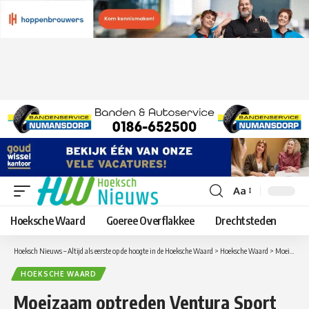
Aa
Lettergrootte
aanpassen
Hoeksche Waard
Goeree Overflakkee
Drechtsteden
Hoeksch Nieuws – Altijd als eerste op de hoogte in de Hoeksche Waard
>
Hoeksche Waard
>
Moeizaam optreden Ventura Sport goed genoeg voor ruime overwinning
HOEKSCHE WAARD
Moeizaam optreden Ventura Sport