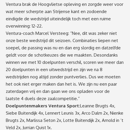
Ventura brak de Hoogvlietse opleving en zorgde weer voor
wat meer scherpte aan Strijense kant en zodoende
eindigde de wedstrijd uiteindelijk toch met een ruime
overwinning: 12-22.
Ventura-coach Marcel Versteeg: “Nee, dit was zeker niet
onze beste wedstrijd dit seizoen. Combinaties liepen net
soepel, de passing was nu en dan erg slordig en datzelfde
geldt voor de schotkeuzes die we maakten. Desondanks
winnen we met 10 doelpunten verschil, scoren we meer dan
20 doelpunten in een uitwedstrijd en zijn we na 8
wedstrijden nog altijd zonder puntverlies. Dus we moeten
het ook niet erger maken dan het is. We zijn nu een paar
zaterdagen vrij en dan gaan we ons opladen voor de
laatste 4 duels deze zaalcompetitie.”
Doelpuntenmakers Ventura Sport:
Leanne Brugts 4x,
Siebe Buitendijk 4x, Lennert Leunis 3x, Arco Dalm 2x, Nienke
Brugts 2x, Marlissa Seton 2x, Lotte Buitendijk 2x, Arnold in ’t
Veld 2x, Jurrian Quist 1x.