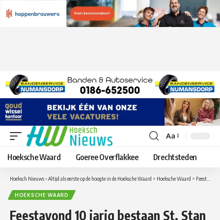
Aa
Lettergrootte
aanpassen
Hoeksche Waard
Goeree Overflakkee
Drechtsteden
Hoeksch Nieuws – Altijd als eerste op de hoogte in de Hoeksche Waard
>
Hoeksche Waard
>
Feestavond 10 jarig bestaan St. Stan Maas & PR Events
HOEKSCHE WAARD
Feestavond 10 jarig bestaan St. Stan