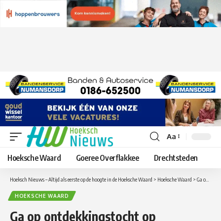
Aa
Lettergrootte
aanpassen
Hoeksche Waard
Goeree Overflakkee
Drechtsteden
Hoeksch Nieuws – Altijd als eerste op de hoogte in de Hoeksche Waard
>
Hoeksche Waard
>
Ga op ontdekkingstocht op Tiengemeten: excursies voor jong en oud
HOEKSCHE WAARD
Ga op ontdekkingstocht op