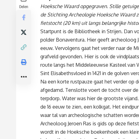
Hoeksche Waard opgegraven. Stille getuige
Delen
de Stichting Archeologie Hoeksche Waard z
fietstocht (20 km) uit langs belangrijke histo
Startpunt is de Bibliotheek in Strijen. Dan 
polder Bonaventura. Hier geeft archeoloog Je
eeuw. Vervolgens gaat het verder naar de M
grafveld gevonden. Hier is ook de vindplaa
route langs het Middeleeuwse Kasteel van W
Sint Elisabethsvloed in 1421 in de golven ve
Na een korte rustpauze gaat het verder op de
afgedamd. Tenslotte voert de tocht over de K
terpdorp. Water was hier de grootste vijand. 
de 16 eeuw te zien, een kolkgat. Het eindpun
waar tal van archeologische schatten word
Archeoloog Jeroen Ras is gids op deze fietsto
wordt in de Hoeksche boekenhoek een klei