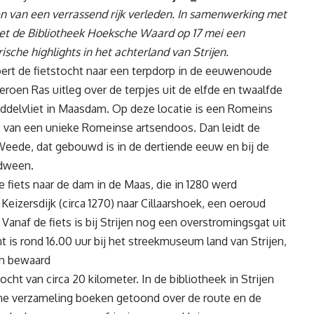
n van een verrassend rijk verleden. In samenwerking met
et de Bibliotheek Hoeksche Waard op 17 mei een
rische highlights in het achterland van Strijen.
voert de fietstocht naar een terpdorp in de eeuwenoude
roen Ras uitleg over de terpjes uit de elfde en twaalfde
iddelvliet in Maasdam. Op deze locatie is een Romeins
ts van een unieke Romeinse artsendoos. Dan leidt de
eede, dat gebouwd is in de dertiende eeuw en bij de
rdween.
 fiets naar de dam in de Maas, die in 1280 werd
eizersdijk (circa 1270) naar Cillaarshoek, een oeroud
Vanaf de fiets is bij Strijen nog een overstromingsgat uit
t is rond 16.00 uur bij het streekmuseum land van Strijen,
en bewaard
cht van circa 20 kilometer. In de bibliotheek in Strijen
ne verzameling boeken getoond over de route en de