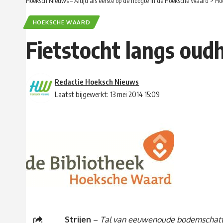
Hoeksch Nieuws – Altijd als eerste op de hoogte in de Hoeksche Waard
>
Ho
HOEKSCHE WAARD
Fietstocht langs ou
Redactie Hoeksch Nieuws
Laatst bijgewerkt: 13 mei 2014 15:09
Strijen
–
Tal van eeuwenoude bodemschatte