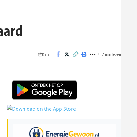
aard
2 min lezen
Delen