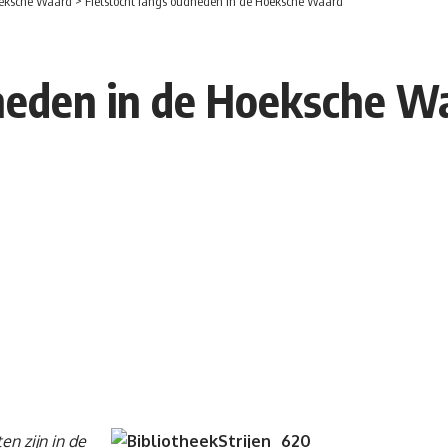
eksche Waard
>
Fietstocht langs oudheden in de Hoeksche Waard
dheden in de Hoeksche W
n zijn in de