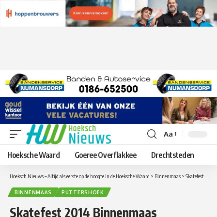
Aa
Lettergrootte
aanpassen
Hoeksche Waard
Goeree Overflakkee
Drechtsteden
Hoeksch Nieuws – Altijd als eerste op de hoogte in de Hoeksche Waard
>
Binnenmaas
>
Skatefest 2014 Binnenmaas
BINNENMAAS
PUTTERSHOEK
Skatefest 2014 Binnenmaas