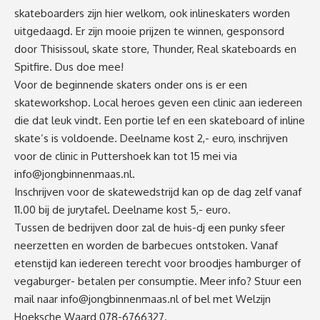
skateboarders zijn hier welkom, ook inlineskaters worden
uitgedaagd. Er zijn mooie prijzen te winnen, gesponsord
door Thisissoul, skate store, Thunder, Real skateboards en
Spitfire. Dus doe mee!
Voor de beginnende skaters onder ons is er een
skateworkshop. Local heroes geven een clinic aan iedereen
die dat leuk vindt. Een portie lef en een skateboard of inline
skate’s is voldoende. Deelname kost 2,- euro, inschrijven
voor de clinic in Puttershoek kan tot 15 mei via
info@jongbinnenmaas.nl
.
Inschrijven voor de skatewedstrijd kan op de dag zelf vanaf
11.00 bij de jurytafel. Deelname kost 5,- euro.
Tussen de bedrijven door zal de huis-dj een punky sfeer
neerzetten en worden de barbecues ontstoken. Vanaf
etenstijd kan iedereen terecht voor broodjes hamburger of
vegaburger- betalen per consumptie. Meer info? Stuur een
mail naar
info@jongbinnenmaas.nl
of bel met Welzijn
Hoeksche Waard 078-6766327.