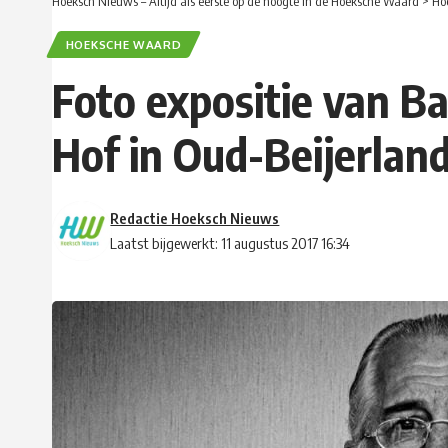
Hoeksch Nieuws – Altijd als eerste op de hoogte in de Hoeksche Waard
>
Ho
HOEKSCHE WAARD
Foto expositie van B
Hof in Oud-Beijerlan
Redactie Hoeksch Nieuws
Laatst bijgewerkt: 11 augustus 2017 16:34