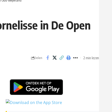
in Oud-Beijerland
ornelisse in De Open
2 min lezen
Delen