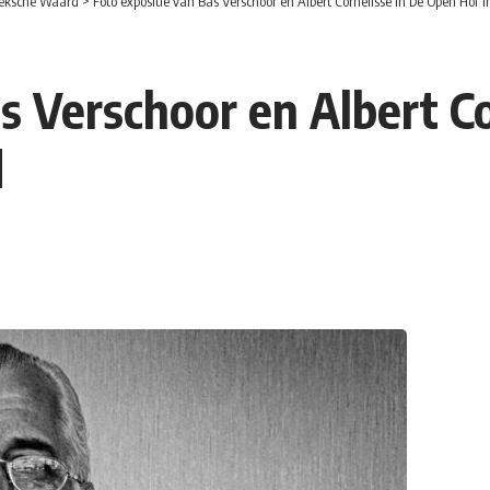
eksche Waard
>
Foto expositie van Bas Verschoor en Albert Cornelisse in De Open Hof 
as Verschoor en Albert C
d