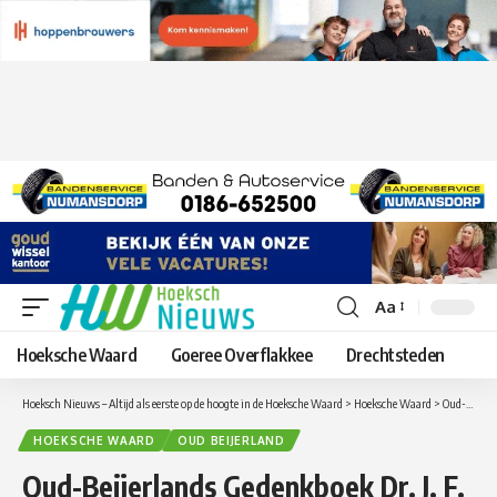
Aa
Lettergrootte
aanpassen
Hoeksche Waard
Goeree Overflakkee
Drechtsteden
Hoeksch Nieuws – Altijd als eerste op de hoogte in de Hoeksche Waard
>
Hoeksche Waard
>
Oud-Beijerlands Gedenkboek Dr. J. F. Ph. Hers uit 1906 gerestaureerd
HOEKSCHE WAARD
OUD BEIJERLAND
Oud-Beijerlands Gedenkboek Dr. J. F.