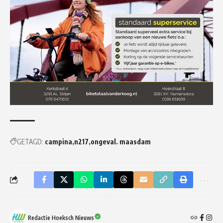
GETAGD:
campina
n217
ongeval. maasdam
Redactie Hoeksch Nieuws