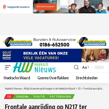
Aa
Lettergrootte
aanpassen
Hoeksche Waard
Goeree Overflakkee
Drechtsteden
Hoeksch Nieuws – Altijd als eerste op de hoogte in de Hoeksche Waard
>
112
>
Frontale aanrijding op N217 ter hoogte van Campina Maasdam
112
ONGEVAL
POLITIE
PUTTERSHOEK
Frontale aanrijding op N217 ter