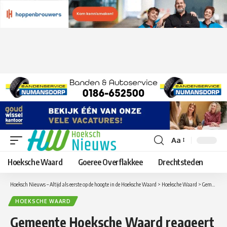
Aa
Lettergrootte
aanpassen
Hoeksche Waard
Goeree Overflakkee
Drechtsteden
Hoeksch Nieuws – Altijd als eerste op de hoogte in de Hoeksche Waard
>
Hoeksche Waard
>
Gemeente Hoeksche Waard reageert op artikel AD over mogelijk ongepast gedrag door SGP-wethouder
HOEKSCHE WAARD
Gemeente Hoeksche Waard reageert