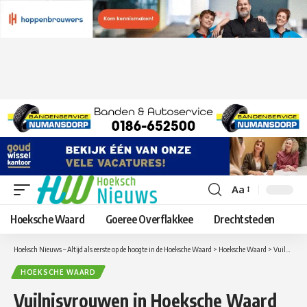
Aa
Lettergrootte
aanpassen
Hoeksche Waard
Goeree Overflakkee
Drechtsteden
Hoeksch Nieuws – Altijd als eerste op de hoogte in de Hoeksche Waard
>
Hoeksche Waard
>
Vuilnisvrouwen in Hoeksche Waard besmet met truckersvirus: ‘Tuurlijk kunnen wij dit net zo goed als mannen’
HOEKSCHE WAARD
Vuilnisvrouwen in Hoeksche Waard