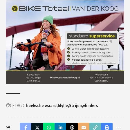
GETAGD:
hoeksche waard
Idylle
Strijen
vlinders