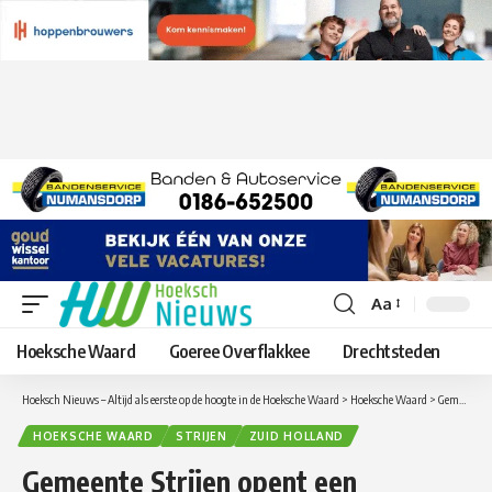
Aa
Lettergrootte
aanpassen
Hoeksche Waard
Goeree Overflakkee
Drechtsteden
Hoeksch Nieuws – Altijd als eerste op de hoogte in de Hoeksche Waard
>
Hoeksche Waard
>
Gemeente Strijen opent een vlindertuin
HOEKSCHE WAARD
STRIJEN
ZUID HOLLAND
Gemeente Strijen opent een