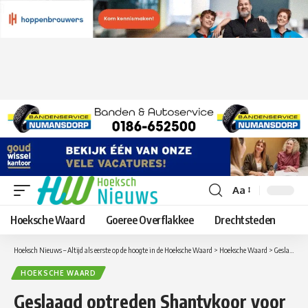
Aa
Lettergrootte
aanpassen
Hoeksche Waard
Goeree Overflakkee
Drechtsteden
Hoeksch Nieuws – Altijd als eerste op de hoogte in de Hoeksche Waard
>
Hoeksche Waard
>
Geslaagd optreden Shantykoor voor bewoners van verzorgingstehuis de Open Waard
HOEKSCHE WAARD
Geslaagd optreden Shantykoor voor