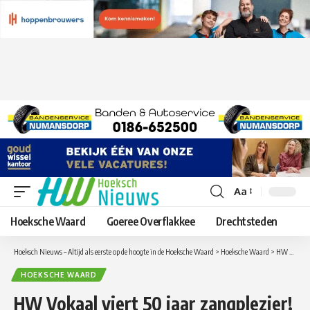
Aa
Lettergrootte
aanpassen
Hoeksche Waard
Goeree Overflakkee
Drechtsteden
Hoeksch Nieuws – Altijd als eerste op de hoogte in de Hoeksche Waard
>
Hoeksche Waard
>
HW Vokaal viert 50 jaar zangplezier!
HOEKSCHE WAARD
HW Vokaal viert 50 jaar zangplezier!