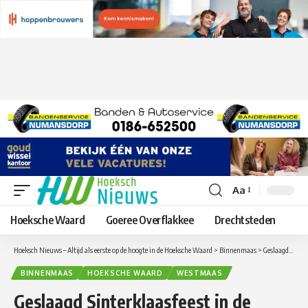
Aa
Lettergrootte
aanpassen
Hoeksche Waard
Goeree Overflakkee
Drechtsteden
Hoeksch Nieuws – Altijd als eerste op de hoogte in de Hoeksche Waard
>
Binnenmaas
>
Geslaagd Sinterklaasfeest in de Koningshoeve in Westmaas
BINNENMAAS
HOEKSCHE WAARD
WESTMAAS
Geslaagd Sinterklaasfeest in de