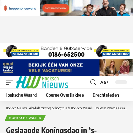
Aa
Lettergrootte
aanpassen
Hoeksche Waard
Goeree Overflakkee
Drechtsteden
Hoeksch Nieuws – Altijd als eerste op de hoogte in de Hoeksche Waard
>
Hoeksche Waard
>
Geslaagde Koningsdag in ‘s-Gravendeel : Stralende sfeerfoto’s vastgelegd door Arjan Barendregt Fotografie
HOEKSCHE WAARD
Geslaagde Koningsdag in ‘s-