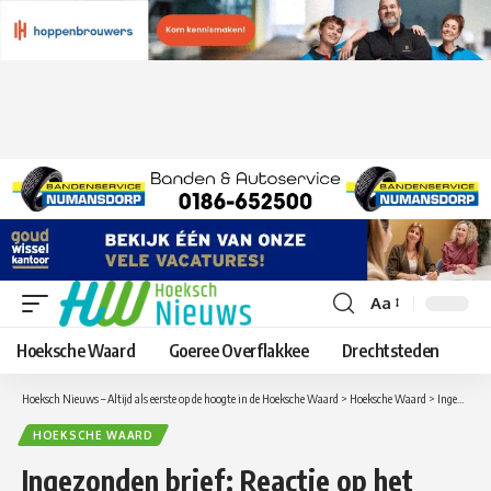
Aa
Lettergrootte
aanpassen
Hoeksche Waard
Goeree Overflakkee
Drechtsteden
Hoeksch Nieuws – Altijd als eerste op de hoogte in de Hoeksche Waard
>
Hoeksche Waard
>
Ingezonden brief: Reactie op het nieuwsbericht dat de restaurants van Zorgwaard per 1 juli sluiten.
HOEKSCHE WAARD
Ingezonden brief: Reactie op het