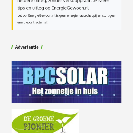
heldere uitleg, zonder verkooppraat.
🔎 Meer
tips en uitleg op EnergieGewoon.nl
Let op: EnergieGewoon.nl is geen energiemaatschappij en sluit geen
energiecontracten af.
Advertentie