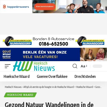
Aa
Lettergrootte
aanpassen
Hoeksche Waard
Goeree Overflakkee
Drechtsteden
Hoeksch Nieuws – Altijd als eerste op de hoogte in de Hoeksche Waard
>
Hoeksche Waard
>
Gezond Natuur Wandelingen in de Hoeksche Waard gaan ook door in de winterperiode
HOEKSCHE WAARD
Gezond Natuur Wandelingen in de