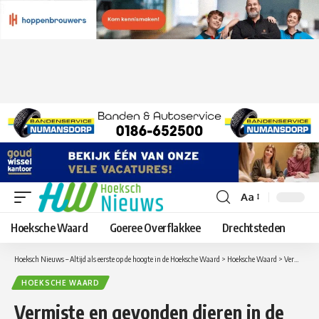
Aa
Lettergrootte
aanpassen
Hoeksche Waard
Goeree Overflakkee
Drechtsteden
Hoeksch Nieuws – Altijd als eerste op de hoogte in de Hoeksche Waard
>
Hoeksche Waard
>
Vermiste en gevonden dieren in de Hoeksche Waard per maandag 28 november
HOEKSCHE WAARD
Vermiste en gevonden dieren in de