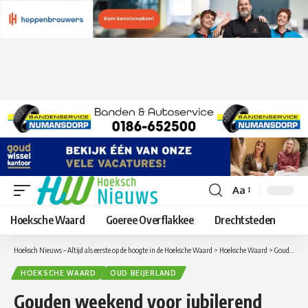
Aa
Lettergrootte
aanpassen
Hoeksche Waard
Goeree Overflakkee
Drechtsteden
Hoeksch Nieuws – Altijd als eerste op de hoogte in de Hoeksche Waard
>
Hoeksche Waard
>
Gouden weekend voor jubilerend ZOB ’66 én Olympische zwemclinics komen eraan!
HOEKSCHE WAARD
OUD BEIJERLAND
Gouden weekend voor jubilerend