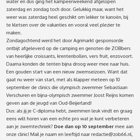
water en dus ging het kampeerweekend afgelopen
zaterdag en zondag toch door. Gelukkig maar, want het
weer was zaterdag heel geschikt om lekker te kanoën, bij
te kletsen over de vakanties en vooral veel plezier te
maken.
Zondagochtend werd het door Agrimarkt gesponsorde
ontbijt afgeleverd op de camping en genoten de ZOBbers
van heerlijke croissants, krentenbollen, vers fruit, enzovoort.
Daarna konden de tenten bijna droog weer mee naar huis.
Een gouden start van een nieuw zwemseizoen. Want dat
gaat nu weer van start, met als klapper meteen op 10
september de clinics die olympisch zwemmer Sebastiaan
Verschuren en bijna-olympisch zwemmer Joost Reijns komen
geven aan de jeugd van Oud-Beijerland!
Dus: als jij je C-diploma hebt, zwemmen leuk vindt en graag
eens wilt horen van een echte pro wat je kunt verbeteren
aan je zwemtechniek?
Doe dan op 10 september
mee aan
onze clinic! Mail je naam en leeftijd naar
redactie@zob66.nl
,