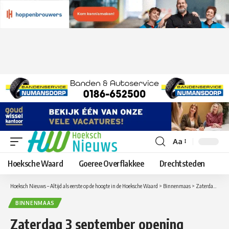
Aa
Lettergrootte
aanpassen
Hoeksche Waard
Goeree Overflakkee
Drechtsteden
Hoeksch Nieuws – Altijd als eerste op de hoogte in de Hoeksche Waard
>
Binnenmaas
>
Zaterdag 3 september opening Pannaveld bij FC Binnenmaas
BINNENMAAS
Zaterdag 3 september opening