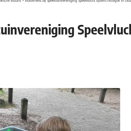
eksche Waard
>
Waterfeest bij Speeltuinvereniging Speelvlucht tijdens hittegolf in Ou
uinvereniging Speelvlucht