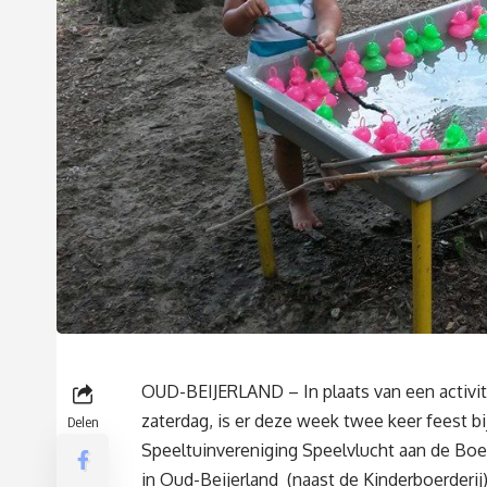
OUD-BEIJERLAND – In plaats van een activit
zaterdag, is er deze week twee keer feest bi
Delen
Speeltuinvereniging Speelvlucht aan de Bo
in Oud-Beijerland (naast de Kinderboerderij