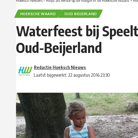
Hoeksch Nieuws – Altijd als eerste op de hoogte in de Hoeksche Waard
>
Ho
HOEKSCHE WAARD
OUD BEIJERLAND
Waterfeest bij Speelt
Oud-Beijerland
Redactie Hoeksch Nieuws
Laatst bijgewerkt: 22 augustus 2016 23:30