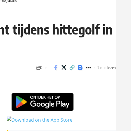
d-Beijerland
 tijdens hittegolf in
2 min lezen
Delen