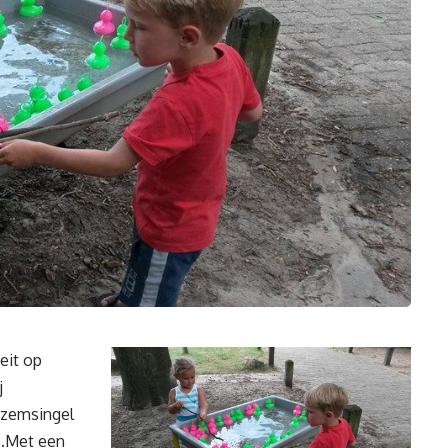
eit op
j
ezemsingel
).Met een